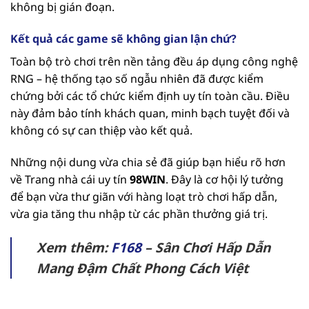
không bị gián đoạn.
Kết quả các game sẽ không gian lận chứ?
Toàn bộ trò chơi trên nền tảng đều áp dụng công nghệ
RNG – hệ thống tạo số ngẫu nhiên đã được kiểm
chứng bởi các tổ chức kiểm định uy tín toàn cầu. Điều
này đảm bảo tính khách quan, minh bạch tuyệt đối và
không có sự can thiệp vào kết quả.
Những nội dung vừa chia sẻ đã giúp bạn hiểu rõ hơn
về Trang nhà cái uy tín
98WIN
. Đây là cơ hội lý tưởng
để bạn vừa thư giãn với hàng loạt trò chơi hấp dẫn,
vừa gia tăng thu nhập từ các phần thưởng giá trị.
Xem thêm:
F168
– Sân Chơi Hấp Dẫn
Mang Đậm Chất Phong Cách Việt