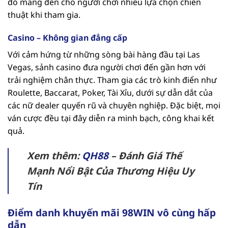
đó mang đến cho người chơi nhiều lựa chọn chiến
thuật khi tham gia.
Casino – Không gian đẳng cấp
Với cảm hứng từ những sòng bài hàng đầu tại Las
Vegas, sảnh casino đưa người chơi đến gần hơn với
trải nghiệm chân thực. Tham gia các trò kinh điển như
Roulette, Baccarat, Poker, Tài Xỉu, dưới sự dẫn dắt của
các nữ dealer quyến rũ và chuyên nghiệp. Đặc biệt, mọi
ván cược đều tại đây diễn ra minh bạch, công khai kết
quả.
Xem thêm:
QH88
– Đánh Giá Thế
Mạnh Nổi Bật Của Thương Hiệu Uy
Tín
Điểm danh khuyến mãi 98WIN vô cùng hấp
dẫn