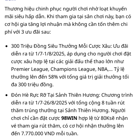
Thương hiệu chinh phục người chơi nhờ loạt khuyến
mãi siêu hấp dẫn. Khi tham gia tại sân chơi này, bạn có
cơ hội gia tăng lợi nhuận mà không cần tốn thêm chi
phí với 3 ưu đãi sau:
300 Triệu Đồng Siêu Thưởng Mỗi Cược Xâu: Ưu đãi
diễn ra từ 1/7-1/8/2025, áp dụng cho người chơi đặt
cược xâu hợp lệ tại các giải đấu thể thao lớn như
Premier League, Champions League, NBA,… Tỷ lệ
thưởng lên đến 58% với tổng giá trị giải thưởng tối
đa 300 triệu đồng.
Đón Hè Rực Rỡ Tại Sảnh Thiên Hương: Chương trình
diễn ra từ 1/7-26/8/2025 với tổng cộng 8 tuần rút
thăm trúng thưởng tại Sảnh Thiên Hương. Người
chơi chỉ cần đặt cược
98WIN
hợp lệ từ 80Ksẽ nhận
vé tham gia rút thăm, có cơ hội nhận thưởng lên
đến 7.770.000 VND mỗi tuần.