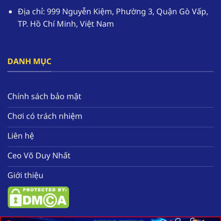
Địa chỉ: 999 Nguyễn Kiệm, Phường 3, Quận Gò Vấp,
TP. Hồ Chí Minh, Việt Nam
DANH MỤC
Chính sách bảo mật
Chơi có trách nhiệm
Liên hệ
Ceo Võ Duy Nhất
Giới thiệu