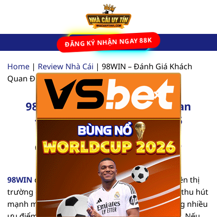
Bỏ
qua
nội
ĐĂNG KÝ NHẬN NGAY 88K
dung
Home
|
Review Nhà Cái
|
98WIN – Đánh Giá Khách
Quan Điểm Đến Uy Tín Nhất 2025
×
98WIN – Đánh Giá Khách Quan
Điểm Đến Uy Tín Nhất 2025
ĐĂNG VÀO
12 THÁNG 8, 2025
BỞI
CEO VÕ DUY NHẤT
98WIN
đang dần khẳng định vị thế của mình trên thị
trường cá cược trực tuyến tại châu Á. Nền tảng thu hút
mạnh mẽ nhờ bộ sưu tập game chất lượng cùng nhiều
ưu điểm nổi bật khó có sân chơi nào sánh được. Nếu