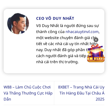
CEO VÕ DUY NHẤT
Võ Duy Nhất là người đứng sau sự
thành công của
nhacaiuytinvl.com
,
một website chuyên đánh giá chi
✕
tiết về các nhà cái uy tín nhất hiện
nay. Duy nhất đã góp phần thay đổi
cách người đánh giá và tiếp cận các
nhà cái trên thị trường.
W88 – Làm Chủ Cuộc Chơi
8XBET – Trang Nhà Cái Uy
Và Thắng Thưởng Cực Hấp
Tín Hàng Đầu Tại Châu Á
Dẫn
2025