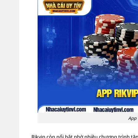
App 
Rikvip còn nổi bật nhờ nhiều chương trình t