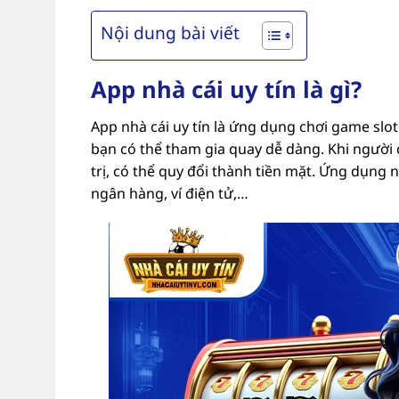
Nội dung bài viết
App nhà cái uy tín là gì?
App nhà cái uy tín là ứng dụng chơi game slot
bạn có thể tham gia quay dễ dàng. Khi người 
trị, có thể quy đổi thành tiền mặt. Ứng dụng
ngân hàng, ví điện tử,…