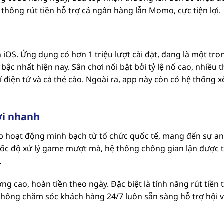
thống rút tiền hỗ trợ cả ngân hàng lẫn Momo, cực tiện lợi.
n iOS. Ứng dụng có hơn 1 triệu lượt cài đặt, đang là một tro
ậc nhất hiện nay. Sân chơi nổi bật bởi tỷ lệ nổ cao, nhiều t
í điện tử và cả thẻ cào. Ngoài ra, app này còn có hệ thống x
ời nhanh
hép hoạt động minh bạch từ tổ chức quốc tế, mang đến sự a
 tốc độ xử lý game mượt mà, hệ thống chống gian lận được t
.
g cao, hoàn tiền theo ngày. Đặc biệt là tính năng rút tiền 
thống chăm sóc khách hàng 24/7 luôn sẵn sàng hỗ trợ hội v