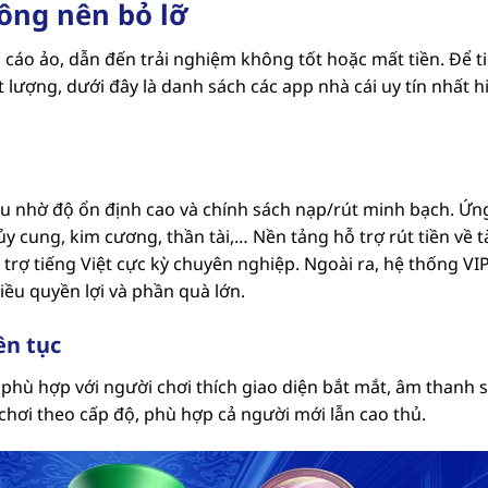
hông nên bỏ lỡ
cáo ảo, dẫn đến trải nghiệm không tốt hoặc mất tiền. Để ti
t lượng, dưới đây là danh sách các app nhà cái uy tín nhất h
u nhờ độ ổn định cao và chính sách nạp/rút minh bạch. Ứn
y cung, kim cương, thần tài,… Nền tảng hỗ trợ rút tiền về t
trợ tiếng Việt cực kỳ chuyên nghiệp. Ngoài ra, hệ thống VI
ều quyền lợi và phần quà lớn.
ên tục
o, phù hợp với người chơi thích giao diện bắt mắt, âm thanh
chơi theo cấp độ, phù hợp cả người mới lẫn cao thủ.