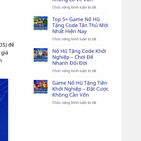
Cái
Chức năng bình luận bị tắt
ở
Uy
Code
Tín
Nổ
Top 5+ Game Nổ Hũ
Nhất
Hũ
Được
Tặng Code Tân Thủ Mới
Cho
Đánh
Nhất Hiện Nay
Người
Giá
Chức năng bình luận bị tắt
ở
Mới
5
OS) để
Top
–
Sao
5+
Nổ Hũ Tặng Code Khởi
Săn
2025
 giá
Game
Jackpot
Nghiệp – Chơi Để
n
Nổ
Không
Nhanh Đổi Đời
Hũ
Lo
Chức năng bình luận bị tắt
ở
Tặng
Về
Nổ
Code
Vốn
Hũ
Game Nổ Hũ Tặng Tiền
Tân
Tặng
Thủ
Khởi Nghiệp – Đặt Cược
Code
Mới
Không Cần Vốn
Khởi
Nhất
Chức năng bình luận bị tắt
ở
Nghiệp
Hiện
Game
–
Nay
Nổ
Chơi
Hũ
Để
Tặng
Nhanh
Tiền
Đổi
Khởi
Đời
Nghiệp