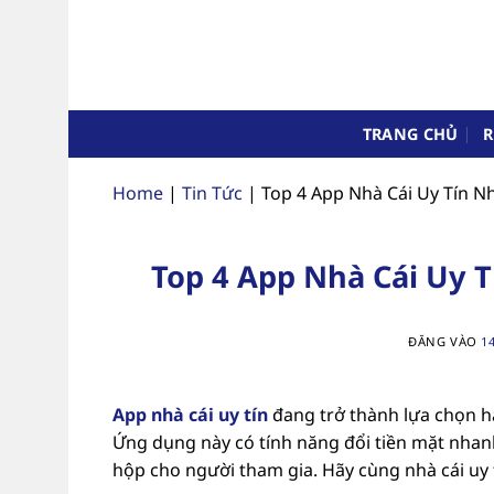
Bỏ
qua
nội
dung
TRANG CHỦ
R
Home
|
Tin Tức
|
Top 4 App Nhà Cái Uy Tín N
Top 4 App Nhà Cái Uy 
ĐĂNG VÀO
1
App nhà cái uy tín
đang trở thành lựa chọn hà
Ứng dụng này có tính năng đổi tiền mặt nhanh
hộp cho người tham gia. Hãy cùng nhà cái uy 