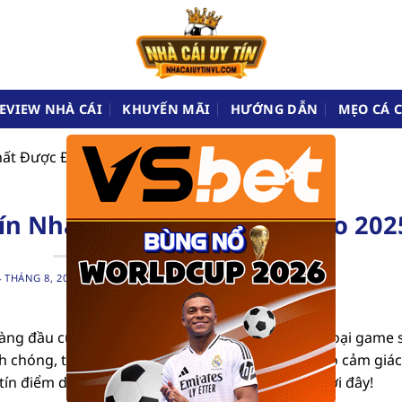
EVIEW NHÀ CÁI
KHUYẾN MÃI
HƯỚNG DẪN
MẸO CÁ 
hất Được Đánh Giá 5 Sao 2025
×
Tín Nhất Được Đánh Giá 5 Sao 202
4 THÁNG 8, 2025
BỞI
CEO VÕ DUY NHẤT
ng đầu của hàng triệu người chơi yêu thích thể loại game s
 chóng, tỷ lệ nổ cao cùng giao diện mượt mà, tạo cảm giác
tín điểm danh các nền tảng đáng tin cậy ngay dưới đây!