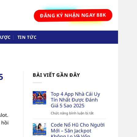
ĐĂNG KÝ NHẬN NGAY 88K
CƯỢC
TIN TỨC
5
BÀI VIẾT GẦN ĐÂY
Top 4 App Nhà Cái Uy
Tín Nhất Được Đánh
Giá 5 Sao 2025
Chức năng bình luận bị tắt
ở
lot.
Top
 hồi
4
Code Nổ Hũ Cho Người
App
Mới – Săn Jackpot
Nhà
Không Lo Về Vốn