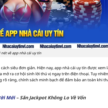
 nét về app nhà cái uy tín
cách siêu đơn giản. Hiện nay, app nhà cái uy tín được xem l
 mở ra cơ hội sinh lời thú vị ngay trên điện thoại. Tuy nhiê
g rõ ràng, chính sách minh bạch để đảm bảo an toàn khi t
ời Mới
– Săn Jackpot Không Lo Về Vốn