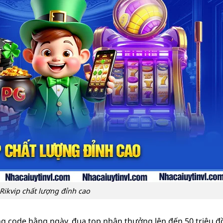
Rikvip chất lượng đỉnh cao
ặng code hằng ngày, đua top nhận thưởng lên đến 50 triệu 