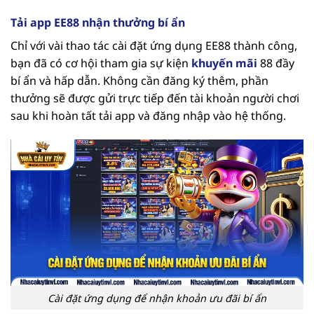
Tải app EE88 nhận thưởng bí ẩn
Chỉ với vài thao tác cài đặt ứng dụng EE88 thành công,
bạn đã có cơ hội tham gia sự kiện
khuyến mãi
88 đầy
bí ẩn và hấp dẫn. Không cần đăng ký thêm, phần
thưởng sẽ được gửi trực tiếp đến tài khoản người chơi
sau khi hoàn tất tải app và đăng nhập vào hệ thống.
Cài đặt ứng dụng để nhận khoản ưu đãi bí ẩn