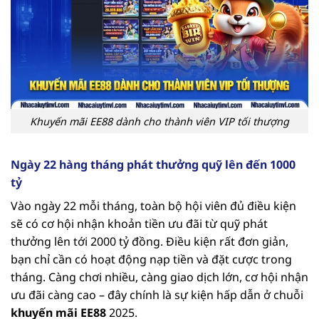
Khuyến mãi EE88 dành cho thành viên VIP tối thượng
Ngày 22 hàng tháng phát thưởng quỹ lên đến 1000
tỷ
Vào ngày 22 mỗi tháng, toàn bộ hội viên đủ điều kiện
sẽ có cơ hội nhận khoản tiền ưu đãi từ quỹ phát
thưởng lên tới 2000 tỷ đồng. Điều kiện rất đơn giản,
bạn chỉ cần có hoạt động nạp tiền và đặt cược trong
tháng. Càng chơi nhiều, càng giao dịch lớn, cơ hội nhận
ưu đãi càng cao – đây chính là sự kiện hấp dẫn ở chuỗi
khuyến mãi EE88
2025.