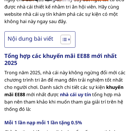
được nhà cái thiết kế nhằm tri ân hội viên. Hãy cùng
website nhà cái uy tín khám phá các sự kiện có một
không hai này ngay sau đây.
Nội dung bài viết
Tổng hợp các khuyến mãi EE88 mới nhất
2025
Trong năm 2025, nhà cái này không ngừng đổi mới các
chương trình tri ân để mang đến trải nghiệm tốt nhất
cho người chơi. Danh sách chi tiết các sự kiện
khuyến
mãi EE88
mới nhất được
nhà cái uy tín
tổng hợp mà
bạn nên tham khảo khi muốn tham gia giải trí trên hệ
thống đó là:
Mỗi 1 lần nạp mỗi 1 lần tặng 0.5%