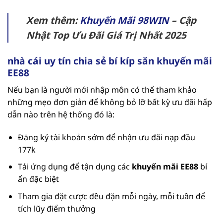
Xem thêm:
Khuyến Mãi 98WIN
– Cập
Nhật Top Ưu Đãi Giá Trị Nhất 2025
nhà cái uy tín chia sẻ bí kíp săn khuyến mãi
EE88
Nếu bạn là người mới nhập môn có thể tham khảo
những mẹo đơn giản để không bỏ lỡ bất kỳ ưu đãi hấp
dẫn nào trên hệ thống đó là:
Đăng ký tài khoản sớm để nhận ưu đãi nạp đầu
177k
Tải ứng dụng để tận dụng các
khuyến mãi EE88
bí
ẩn đặc biệt
Tham gia đặt cược đều đặn mỗi ngày, mỗi tuần để
tích lũy điểm thưởng