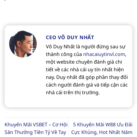
CEO VÕ DUY NHẤT
Võ Duy Nhất là người đứng sau sự
thành công của
nhacaiuytinvl.com
,
một website chuyên đánh giá chi
tiết về các nhà cái uy tín nhất hiện
nay. Duy nhất đã góp phần thay đổi
cách người đánh giá và tiếp cận các
nhà cái trên thị trường.
Khuyến Mãi VSBET – Cơ Hội
5 Khuyến Mãi W88 Ưu Đãi
Săn Thưởng Tiền Tỷ Về Tay
Cực Khủng, Hot Nhất Năm