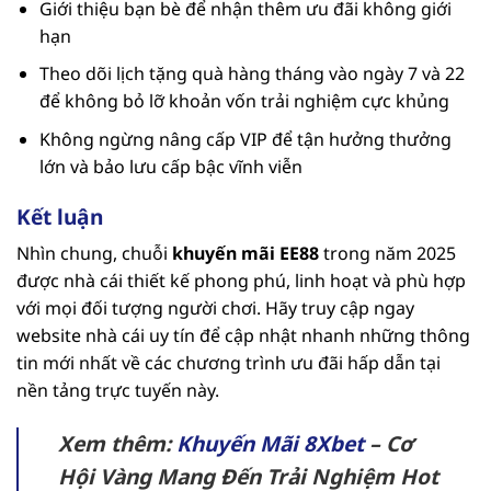
Giới thiệu bạn bè để nhận thêm ưu đãi không giới
hạn
Theo dõi lịch tặng quà hàng tháng vào ngày 7 và 22
để không bỏ lỡ khoản vốn trải nghiệm cực khủng
Không ngừng nâng cấp VIP để tận hưởng thưởng
lớn và bảo lưu cấp bậc vĩnh viễn
Kết luận
Nhìn chung, chuỗi
khuyến mãi EE88
trong năm 2025
được nhà cái thiết kế phong phú, linh hoạt và phù hợp
với mọi đối tượng người chơi. Hãy truy cập ngay
website nhà cái uy tín để cập nhật nhanh những thông
tin mới nhất về các chương trình ưu đãi hấp dẫn tại
nền tảng trực tuyến này.
Xem thêm:
Khuyến Mãi 8Xbet
– Cơ
Hội Vàng Mang Đến Trải Nghiệm Hot