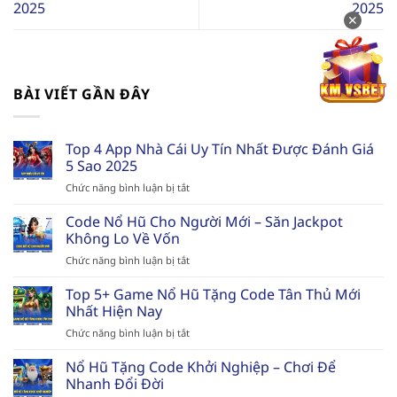
2025
2025
✕
BÀI VIẾT GẦN ĐÂY
Top 4 App Nhà Cái Uy Tín Nhất Được Đánh Giá
5 Sao 2025
Chức năng bình luận bị tắt
ở
Top
4
Code Nổ Hũ Cho Người Mới – Săn Jackpot
App
Không Lo Về Vốn
Nhà
Chức năng bình luận bị tắt
ở
Cái
Code
Uy
Nổ
Top 5+ Game Nổ Hũ Tặng Code Tân Thủ Mới
Tín
Hũ
Nhất Hiện Nay
Nhất
Cho
Được
Chức năng bình luận bị tắt
ở
Người
Đánh
Top
Mới
Giá
5+
Nổ Hũ Tặng Code Khởi Nghiệp – Chơi Để
–
5
Game
Nhanh Đổi Đời
Săn
Sao
Nổ
Jackpot