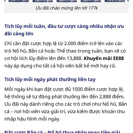
Ưu đãi chào mừng lên tới 177k
Tích lũy mỗi tuần, đầu tư cược càng nhiều nhận ưu
đãi càng lớn
Chỉ cần đặt cược hợp lệ từ 2.000 điểm trở lên vào các
trò Nổ hũ, Bắn cá hoặc Thể thao trong tuần, bạn sẽ có
cơ hội tích lũy điểm lên đến 13,888.
Khuyến mãi EE88
này áp dụng cho tất cả hội viên bất kể mới hay cũ.
Tích lũy mỗi ngày phát thưởng liền tay
Mỗi ngày khi bạn đặt cược đủ 1000 điểm cược hợp lệ,
hệ thống sẽ tự động phát thưởng lên đến 2,888 điểm.
Ưu đãi này dành riêng cho các trò chơi như Nổ hũ, Bắn
cá – nơi hội viên vừa giải trí, vừa kiếm được khoản thu
nhập hậu hĩnh mỗi ngày.
Đặt cược Bắn cá – Nổ hũ thua nhận ngay tiền giải