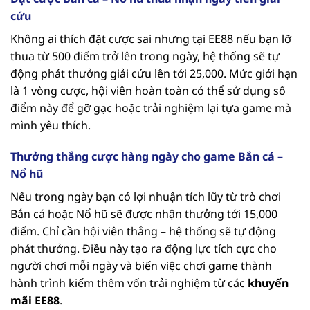
cứu
Không ai thích đặt cược sai nhưng tại EE88 nếu bạn lỡ
thua từ 500 điểm trở lên trong ngày, hệ thống sẽ tự
động phát thưởng giải cứu lên tới 25,000. Mức giới hạn
là 1 vòng cược, hội viên hoàn toàn có thể sử dụng số
điểm này để gỡ gạc hoặc trải nghiệm lại tựa game mà
mình yêu thích.
Thưởng thắng cược hàng ngày cho game Bắn cá –
Nổ hũ
Nếu trong ngày bạn có lợi nhuận tích lũy từ trò chơi
Bắn cá hoặc Nổ hũ sẽ được nhận thưởng tới 15,000
điểm. Chỉ cần hội viên thắng – hệ thống sẽ tự động
phát thưởng. Điều này tạo ra động lực tích cực cho
người chơi mỗi ngày và biến việc chơi game thành
hành trình kiếm thêm vốn trải nghiệm từ các
khuyến
mãi EE88
.