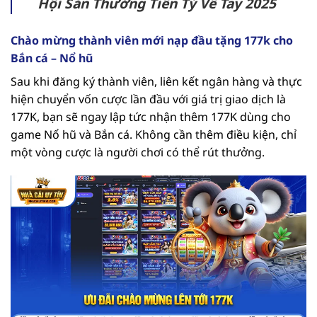
Hội Săn Thưởng Tiền Tỷ Về Tay 2025
Chào mừng thành viên mới nạp đầu tặng 177k cho
Bắn cá – Nổ hũ
Sau khi đăng ký thành viên, liên kết ngân hàng và thực
hiện chuyển vốn cược lần đầu với giá trị giao dịch là
177K, bạn sẽ ngay lập tức nhận thêm 177K dùng cho
game Nổ hũ và Bắn cá. Không cần thêm điều kiện, chỉ
một vòng cược là người chơi có thể rút thưởng.