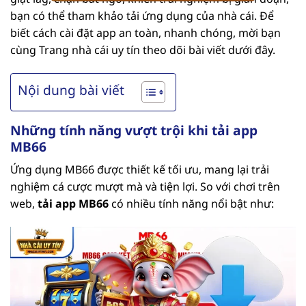
bạn có thể tham khảo tải ứng dụng của nhà cái. Để
biết cách cài đặt app an toàn, nhanh chóng, mời bạn
cùng Trang nhà cái uy tín theo dõi bài viết dưới đây.
Nội dung bài viết
Những tính năng vượt trội khi tải app
MB66
Ứng dụng MB66 được thiết kế tối ưu, mang lại trải
nghiệm cá cược mượt mà và tiện lợi. So với chơi trên
web,
tải app MB66
có nhiều tính năng nổi bật như: