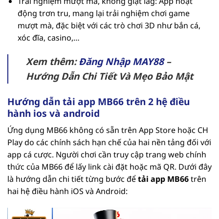
Trải nghiệm mượt mà, không giật lag: App hoạt
động trơn tru, mang lại trải nghiệm chơi game
mượt mà, đặc biệt với các trò chơi 3D như bắn cá,
xóc đĩa, casino,…
Xem thêm:
Đăng Nhập MAY88
–
Hướng Dẫn Chi Tiết Và Mẹo Bảo Mật
Hướng dẫn tải app MB66 trên 2 hệ điều
hành ios và android
Ứng dụng MB66 không có sẵn trên App Store hoặc CH
Play do các chính sách hạn chế của hai nền tảng đối với
app cá cược. Người chơi cần truy cập trang web chính
thức của MB66 để lấy link cài đặt hoặc mã QR. Dưới đây
là hướng dẫn chi tiết từng bước để
tải app MB66
trên
hai hệ điều hành iOS và Android: