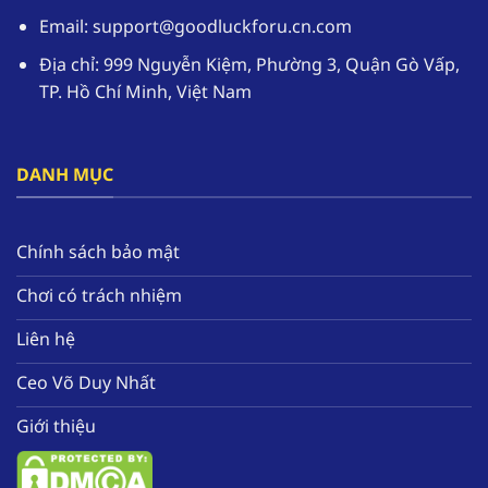
Email:
support@goodluckforu.cn.com
Địa chỉ: 999 Nguyễn Kiệm, Phường 3, Quận Gò Vấp,
TP. Hồ Chí Minh, Việt Nam
DANH MỤC
Chính sách bảo mật
Chơi có trách nhiệm
Liên hệ
Ceo Võ Duy Nhất
Giới thiệu