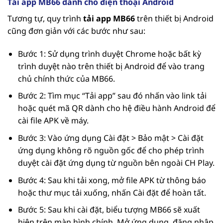
Tải app MB66 dành cho điện thoại Android
Tương tự, quy trình
tải app MB66
trên thiết bị Android
cũng đơn giản với các bước như sau:
Bước 1: Sử dụng trình duyệt Chrome hoặc bất kỳ
trình duyệt nào trên thiết bị Android để vào trang
chủ chính thức của MB66.
Bước 2: Tìm mục “Tải app” sau đó nhấn vào link tải
hoặc quét mã QR dành cho hệ điều hành Android để
cài file APK về máy.
Bước 3: Vào ứng dụng Cài đặt > Bảo mật > Cài đặt
ứng dụng không rõ nguồn gốc để cho phép trình
duyệt cài đặt ứng dụng từ nguồn bên ngoài CH Play.
Bước 4: Sau khi tải xong, mở file APK từ thông báo
hoặc thư mục tải xuống, nhấn Cài đặt để hoàn tất.
Bước 5: Sau khi cài đặt, biểu tượng MB66 sẽ xuất
hiện trên màn hình chính. Mở ứng dụng, đăng nhập