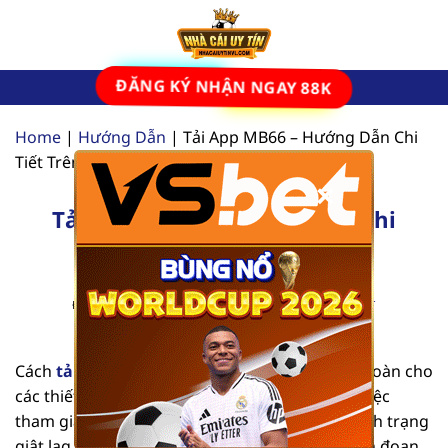
Bỏ
qua
nội
dung
ĐĂNG KÝ NHẬN NGAY 88K
Home
|
Hướng Dẫn
|
Tải App MB66 – Hướng Dẫn Chi
Tiết Trên iOS Và Android
×
Tải App MB66 – Hướng Dẫn Chi
Tiết Trên iOS Và Android
ĐĂNG VÀO
14 THÁNG 8, 2025
BỞI
CEO VÕ DUY NHẤT
Cách
tải app MB66
được thiết kế đơn giản, an toàn cho
các thiết bị di động của người dùng. Nếu như việc
tham gia trên trình duyệt thường xuyên gặp tình trạng
giật lag, chặn bất ngờ, khiến trải nghiệm bị gián đoạn,