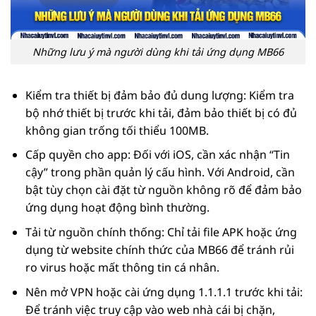
Những lưu ý mà người dùng khi tải ứng dụng MB66
Kiểm tra thiết bị đảm bảo đủ dung lượng: Kiểm tra
bộ nhớ thiết bị trước khi tải, đảm bảo thiết bị có đủ
không gian trống tối thiểu 100MB.
Cấp quyền cho app: Đối với iOS, cần xác nhận “Tin
cậy” trong phần quản lý cấu hình. Với Android, cần
bật tùy chọn cài đặt từ nguồn không rõ để đảm bảo
ứng dụng hoạt động bình thường.
Tải từ nguồn chính thống: Chỉ tải file APK hoặc ứng
dụng từ website chính thức của MB66 để tránh rủi
ro virus hoặc mất thông tin cá nhân.
Nên mở VPN hoặc cài ứng dụng 1.1.1.1 trước khi tải:
Để tránh việc truy cập vào web nhà cái bị chặn,