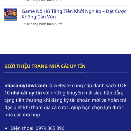
Hũ
Không
Nổ
Tặng
Lo
Hũ
Game Nổ Hũ Tặng Tiền Khởi Nghiệp – Đặt Cược
Code
Về
Tặng
Không Cần Vốn
Tân
Vốn
Code
Thủ
Chức năng bình luận bị tắt
ở
Khởi
Mới
Game
Nghiệp
Nhất
Nổ
–
Hiện
Hũ
Chơi
Nay
Tặng
Để
Tiền
Nhanh
Khởi
Đổi
Nghiệp
Đời
–
GIỚI THIỆU TRANG NHÀ CÁI UY TÍN
Đặt
Cược
Không
Cần
nhacaiuytinvl.com
là website cung cấp danh sách TOP
Vốn
10
nhà cái uy tín
với những khuyến mãi siêu hấp dẫn,
tặng tiền thưởng khi đăng ký tài khoản mới và hoàn trả
đặc biệt khi tham gia cá cược, giúp bạn chọn lựa được
nhà cái phù hợp.
Điện thoại: 0979 365 890