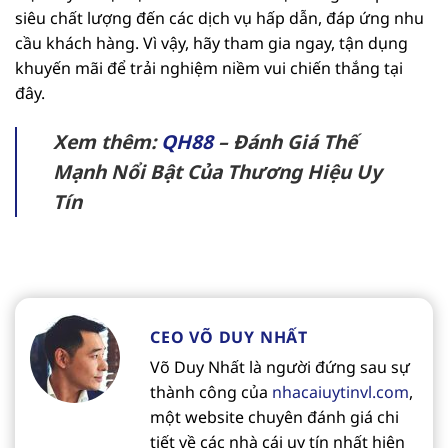
siêu chất lượng đến các dịch vụ hấp dẫn, đáp ứng nhu
cầu khách hàng. Vì vậy, hãy tham gia ngay, tận dụng
khuyến mãi để trải nghiệm niềm vui chiến thắng tại
đây.
Xem thêm:
QH88
– Đánh Giá Thế
Mạnh Nổi Bật Của Thương Hiệu Uy
Tín
CEO VÕ DUY NHẤT
Võ Duy Nhất là người đứng sau sự
thành công của
nhacaiuytinvl.com
,
một website chuyên đánh giá chi
tiết về các nhà cái uy tín nhất hiện