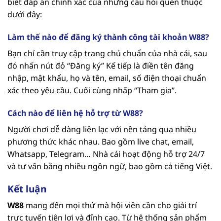
biết đáp án chính xác của những câu hỏi quen thuộc
dưới đây:
Làm thế nào để đăng ký thành công tài khoản W88?
Bạn chỉ cần truy cập trang chủ chuẩn của nhà cái, sau
đó nhấn nút đỏ “Đăng ký” Kế tiếp là điền tên đăng
nhập, mật khẩu, họ và tên, email, số điện thoại chuẩn
xác theo yêu cầu. Cuối cùng nhấp “Tham gia”.
Cách nào để liên hệ hỗ trợ từ W88?
Người chơi dễ dàng liên lạc với nền tảng qua nhiều
phương thức khác nhau. Bao gồm live chat, email,
Whatsapp, Telegram… Nhà cái hoạt động hỗ trợ 24/7
và tư vấn bằng nhiều ngôn ngữ, bao gồm cả tiếng Việt.
Kết luận
W88
mang đến mọi thứ mà hội viên cần cho giải trí
trực tuyến tiện lợi và đỉnh cao. Từ hệ thống sản phẩm