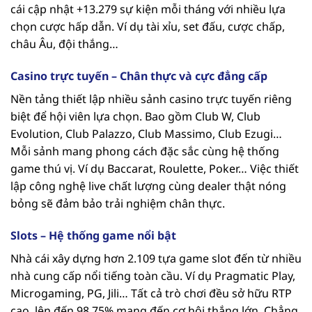
cái cập nhật +13.279 sự kiện mỗi tháng với nhiều lựa
chọn cược hấp dẫn. Ví dụ tài xỉu, set đấu, cược chấp,
châu Âu, đội thắng…
Casino trực tuyến – Chân thực và cực đẳng cấp
Nền tảng thiết lập nhiều sảnh casino trực tuyến riêng
biệt để hội viên lựa chọn. Bao gồm Club W, Club
Evolution, Club Palazzo, Club Massimo, Club Ezugi…
Mỗi sảnh mang phong cách đặc sắc cùng hệ thống
game thú vị. Ví dụ Baccarat, Roulette, Poker… Việc thiết
lập công nghệ live chất lượng cùng dealer thật nóng
bỏng sẽ đảm bảo trải nghiệm chân thực.
Slots – Hệ thống game nổi bật
Nhà cái xây dựng hơn 2.109 tựa game slot đến từ nhiều
nhà cung cấp nổi tiếng toàn cầu. Ví dụ Pragmatic Play,
Microgaming, PG, Jili… Tất cả trò chơi đều sở hữu RTP
cao, lên đến 98.75% mang đến cơ hội thắng lớn. Chẳng